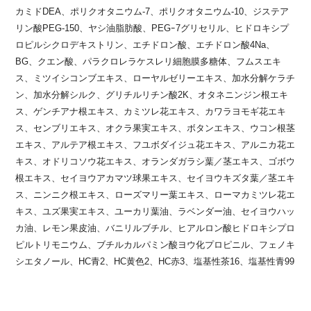
カミドDEA、ポリクオタニウム-7、ポリクオタニウム-10、ジステア
リン酸PEG-150、ヤシ油脂肪酸、PEGｰ7グリセリル、ヒドロキシプ
ロピルシクロデキストリン、エチドロン酸、エチドロン酸4Na、
BG、クエン酸、パラクロレラケスレリ細胞膜多糖体、フムスエキ
ス、ミツイシコンブエキス、ローヤルゼリーエキス、加水分解ケラチ
ン、加水分解シルク、グリチルリチン酸2K、オタネニンジン根エキ
ス、ゲンチアナ根エキス、カミツレ花エキス、カワラヨモギ花エキ
ス、センブリエキス、オクラ果実エキス、ボタンエキス、ウコン根茎
エキス、アルテア根エキス、フユボダイジュ花エキス、アルニカ花エ
キス、オドリコソウ花エキス、オランダガラシ葉／茎エキス、ゴボウ
根エキス、セイヨウアカマツ球果エキス、セイヨウキズタ葉／茎エキ
ス、ニンニク根エキス、ローズマリー葉エキス、ローマカミツレ花エ
キス、ユズ果実エキス、ユーカリ葉油、ラベンダー油、セイヨウハッ
カ油、レモン果皮油、バニリルブチル、ヒアルロン酸ヒドロキシプロ
ピルトリモニウム、ブチルカルパミン酸ヨウ化プロピニル、フェノキ
シエタノール、HC青2、HC黄色2、HC赤3、塩基性茶16、塩基性青99