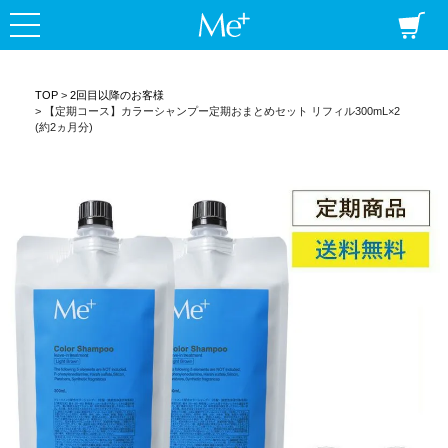
定期コース
商品一覧
Me+ ミープラ
ミープラスについて
うまく染めるコツ
よくある質問
TOP
2回目以降のお客様
【定期コース】カラーシャンプー定期おまとめセット リフィル300mL×2
毛髪診断士コラム
(約2ヵ月分)
ショッピングガイド