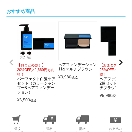
おすすめ商品
ヘアファンデーション
【おまとめ割引】
【おまとめ割引】
11g マルチブラウン
20%OFF／1,660円もお
25%OFF／2,000
得！
得！
¥
3,980
税込
パーフェクト白髪ケア
ヘアファンデーシ
セット（カラーシャン
2個セット 11g×2
プー&ヘアファンデー
チブラウン
ション）
¥
5,960
税込
¥
6,500
税込
ご注文
送料
配送
お支払い