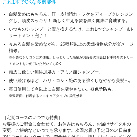
これ1本でOKな多機能性
白髪染めはもちろん、汗・皮脂汚れ・フケをディープクレンジン
グし、頭皮スッキリ！ 新しく生える髪を黒く健康に育成する。
いつものシャンプーと置き換えるだけ。これ1本でシャンプー&ト
リートメント完了！
今ある白髪を染めながら、25種類以上の天然植物成分がダメージ
補修。
※不要なシリコンは未使用。しっとりした感触がお好みの場合はお手持ちのトリー
トメントをご使用いただいてもOK
頭皮に優しい無添加処方・アミノ酸シャンプー。
使い続けるほど、ハリ・コシ・艶のある強くしなやかな美髪へ。
毎日使用して今以上に白髪を増やさない。褪色予防も。
※髪表面に付着するマニキュアタイプの染毛効果
［定期コースのいつでも特典］
お客様のご都合に合わせて、お休みはもちろん、お届けサイクルの
変更、ご解約などいつでも承ります。次回お届け予定日の14日前ま
でにコールセンターまでお問合せください。詳しくはショッピング