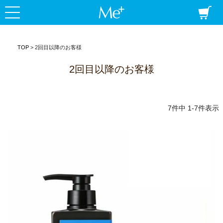
定期コース
商品一覧
Me+ ミープラ
ミープラスについて
うまく染めるコツ
よくある質問
TOP
2回目以降のお客様
毛髪診断士コラム
ショッピングガイド
2回目以降のお客様
7
件中
1
-
7
件表示