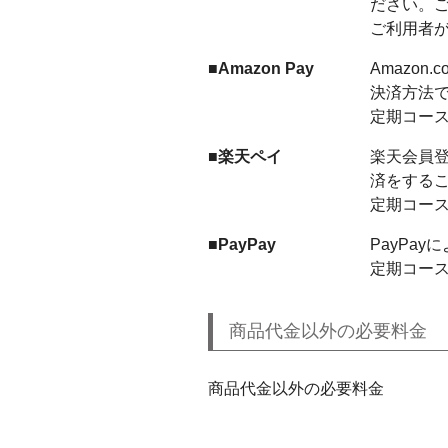
ださい。ご
ご利用者
■Amazon Pay
Amazo
決済方法
定期コー
■楽天ペイ
楽天会員
済をする
定期コー
■PayPay
PayPa
定期コー
商品代金以外の必要料金
商品代金以外の必要料金