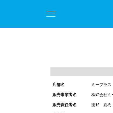
TOP
特定商取引法に基づく表示
定期コース
商品一覧
ミープラスについて
うまく染めるコツ
よくある質問
毛髪診断士コラム
ショッピングガイド
店舗名
ミープラス
販売事業者名
株式会社ミ
販売責任者名
龍野 真樹