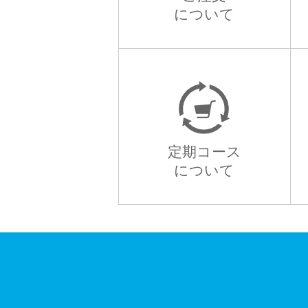
について
定期コース
について