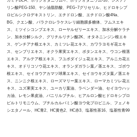
カミドDEA、ポリクオタニウム-7、ポリクオタニウム-10、ジステア
リン酸PEG-150、ヤシ油脂肪酸、PEGｰ7グリセリル、ヒドロキシプ
ロピルシクロデキストリン、エチドロン酸、エチドロン酸4Na、
BG、クエン酸、パラクロレラケスレリ細胞膜多糖体、フムスエキ
ス、ミツイシコンブエキス、ローヤルゼリーエキス、加水分解ケラチ
ン、加水分解シルク、グリチルリチン酸2K、オタネニンジン根エキ
ス、ゲンチアナ根エキス、カミツレ花エキス、カワラヨモギ花エキ
ス、センブリエキス、オクラ果実エキス、ボタンエキス、ウコン根茎
エキス、アルテア根エキス、フユボダイジュ花エキス、アルニカ花エ
キス、オドリコソウ花エキス、オランダガラシ葉／茎エキス、ゴボウ
根エキス、セイヨウアカマツ球果エキス、セイヨウキズタ葉／茎エキ
ス、ニンニク根エキス、ローズマリー葉エキス、ローマカミツレ花エ
キス、ユズ果実エキス、ユーカリ葉油、ラベンダー油、セイヨウハッ
カ油、レモン果皮油、バニリルブチル、ヒアルロン酸ヒドロキシプロ
ピルトリモニウム、ブチルカルパミン酸ヨウ化プロピニル、フェノキ
シエタノール、HC青2、HC黄色2、HC赤3、塩基性茶16、塩基性青99