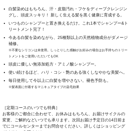
白髪染めはもちろん、汗・皮脂汚れ・フケをディープクレンジン
グし、頭皮スッキリ！ 新しく生える髪を黒く健康に育成する。
いつものシャンプーと置き換えるだけ。これ1本でシャンプー&ト
リートメント完了！
今ある白髪を染めながら、25種類以上の天然植物成分がダメージ
補修。
※不要なシリコンは未使用。しっとりした感触がお好みの場合はお手持ちのトリー
トメントをご使用いただいてもOK
頭皮に優しい無添加処方・アミノ酸シャンプー。
使い続けるほど、ハリ・コシ・艶のある強くしなやかな美髪へ。
毎日使用して今以上に白髪を増やさない。褪色予防も。
※髪表面に付着するマニキュアタイプの染毛効果
［定期コースのいつでも特典］
お客様のご都合に合わせて、お休みはもちろん、お届けサイクルの
変更、ご解約などいつでも承ります。次回お届け予定日の14日前ま
でにコールセンターまでお問合せください。詳しくはショッピング