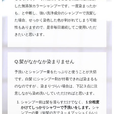
した無添加カラーシャンプーです。一度染まったか
も、と中断し、強い洗浄成分のシャンプーで洗髪し
た場合、せっかく染色した色が剥がれてしまう可能
性もありますので、是非毎日連続してご使用いただ
きたいと思います。
Q.髪がなかなか染まりません
予洗いとシャンプー量をたっぷりと使うことが大切
です。白髪 にシャンプー剤が付着できれば染まるも
のなのですが 、染まりづらい場合は、下記３点に注
意しながら染め洗いしていただければと思います。
シャンプー前は髪を濡らすだけでなく、
１分程度
かけてしっかりシャワーで予洗いをします。
シャ
ンプーの量（短髪の方で３～４プッシュくらい）