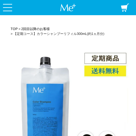
定期コース
商品一覧
Me+ ミープラ
ミープラスについて
うまく染めるコツ
よくある質問
TOP
2回目以降のお客様
【定期コース】カラーシャンプーリフィル300mL(約1ヵ月分)
毛髪診断士コラム
ショッピングガイド