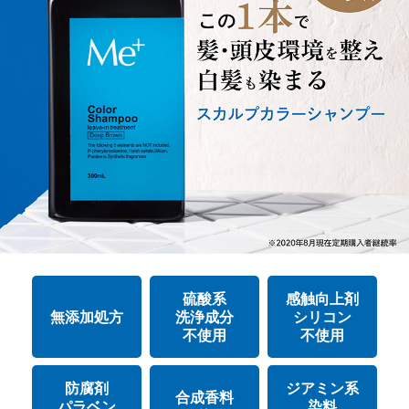
硫酸系
感触向上剤
無添加処方
洗浄成分
シリコン
不使用
不使用
防腐剤
ジアミン系
合成香料
パラベン
染料