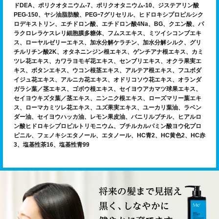
ドDEA、ポリクオタニウム-7、ポリクオタニウム-10、ジステアリン酸
PEG-150、ヤシ油脂肪酸、PEGｰ7グリセリル、ヒドロキシプロピルシク
ロデキストリン、エチドロン酸、エチドロン酸4Na、BG、クエン酸、パ
ラクロレラケスレリ細胞膜多糖体、フムスエキス、ミツイシコンブエキ
ス、ローヤルゼリーエキス、加水分解ケラチン、加水分解シルク、グリ
チルリチン酸2K、オタネニンジン根エキス、ゲンチアナ根エキス、カミ
ツレ花エキス、カワラヨモギ花エキス、センブリエキス、オクラ果実エ
キス、ボタンエキス、ウコン根茎エキス、アルテア根エキス、フユボダ
イジュ花エキス、アルニカ花エキス、オドリコソウ花エキス、オランダ
ガラシ葉／茎エキス、ゴボウ根エキス、セイヨウアカマツ球果エキス、
セイヨウキズタ葉／茎エキス、ニンニク根エキス、ローズマリー葉エキ
ス、ローマカミツレ花エキス、ユズ果実エキス、ユーカリ葉油、ラベン
ダー油、セイヨウハッカ油、レモン果皮油、バニリルブチル、ヒアルロ
ン酸ヒドロキシプロピルトリモニウム、ブチルカルパミン酸ヨウ化プロ
ピニル、フェノキシエタノール、エタノール、HC青2、HC黄色2、HC赤
3、塩基性茶16、塩基性青99