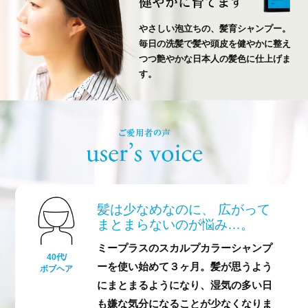
やさしい泡立ちの、髪育シャンプー。
毎日の洗髪で髪や頭皮を健やかに整え
つつ艶やかな日本人の髪色に仕上げま
す。
ご愛用者の声 Us
髪は少なめなのに、
広がって
まとまらないのが悩み…。
ミープラスのスカルプカラーシャンプ
40代/
ーを使い始めて３ヶ月。髪が思うよう
ボブヘア
にまとまるようになり、湿気の多い日
も嫌な気分になることが少なくなりま