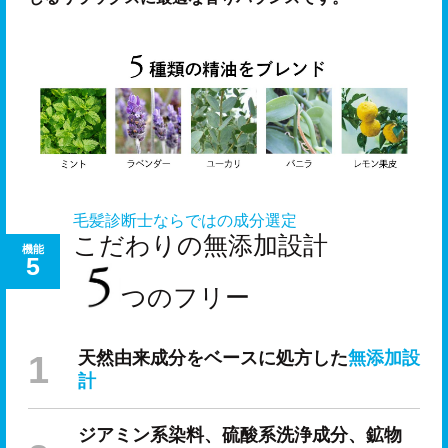
毛髪診断士ならではの成分選定
こだわりの無添加設計
機能
5
つのフリー
天然由来成分をベースに処⽅した
無添加設
計
ジアミン系染料、硫酸系洗浄成分、鉱物