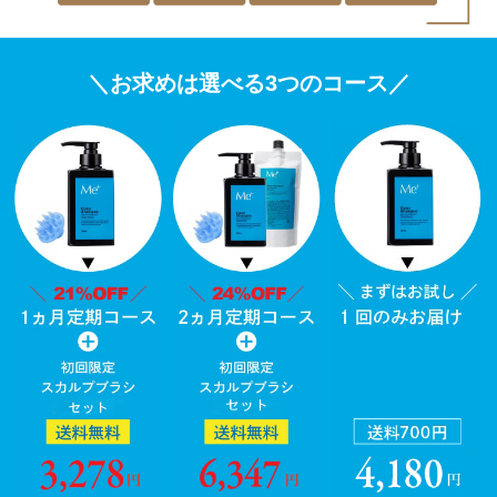
こ
＼お求めは選べる3つのコース／