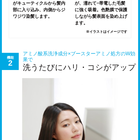
がキューティクルから髪内
が、濡れて−帯電した毛髪
部に入り込み、内側からジ
に強く吸着。色艶膜で保護
ワジワ染髪します。
しながら髪表面を染め上げ
ます。
※イラストはイメージです
アミノ酸系洗浄成分×ブースターアミノ処方のW効
機能
果で
2
洗うたびにハリ・コシがアップ