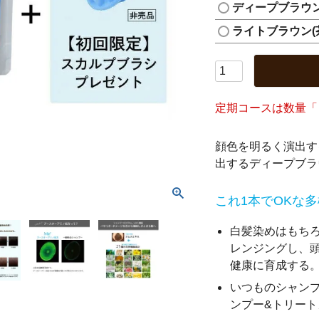
ディープブラウン
ライトブラウン(
定期コースは数量「
顔色を明るく演出す
出するディープブラ
これ1本でOKな
白髪染めはもち
レンジングし、頭
健康に育成する
いつものシャン
ンプー&トリー