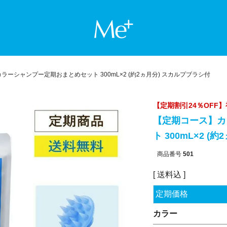
Me+ ミー
ラーシャンプー定期おまとめセット 300mL×2 (約2ヵ月分) スカルプブラシ付
【定期割引24％OFF】初回
【定期コース】カ
ト 300mL×2 
商品番号
501
送料込
定期価格
カラー