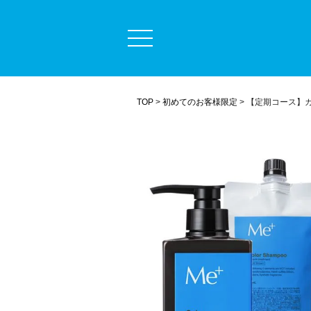
定期コース
商品一覧
ミープラスについて
TOP
初めてのお客様限定
【定期コース】カ
うまく染めるコツ
よくある質問
毛髪診断士コラム
ショッピングガイド