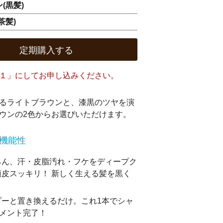
(黒髪)
茶髪)
定期購入する
１」にしてお申し込みください。
るライトブラウンと、漆黒のツヤを演
ウンの2色からお選びいただけます。
多機能性
ろん、汗・皮脂汚れ・フケをディープク
皮スッキリ！ 新しく生える髪を黒く
。
プーと置き換えるだけ。これ1本でシャ
トメント完了！