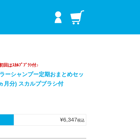
プラス
はｽｶﾙﾌﾟﾌﾞﾗｼ付♪
ラーシャンプー定期おまとめセッ
(約2ヵ月分) スカルプブラシ付
¥
6,347
税込