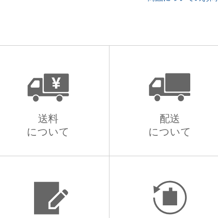
送料
配送
について
について