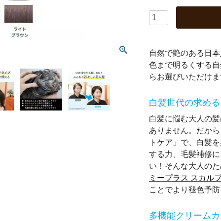
自然で艶のある日本
色まで明るくする自
らお選びいただけ
白髪世代の求める
白髪に悩む大人の髪
ありません。だから
トケア」で、白髪を
する力、毛髪補修に
い！そんな大人のた
ミープラス スカル
ことでより褪色予防
多機能クリームカ