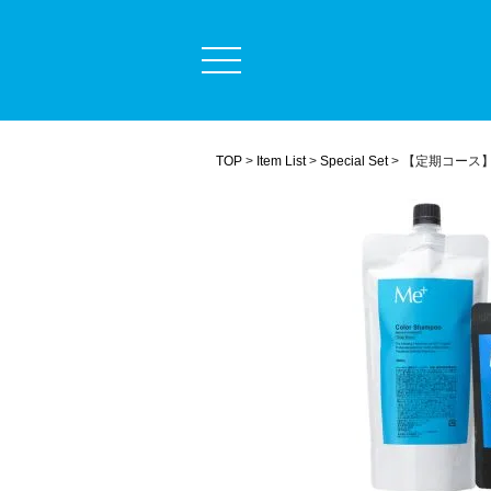
定期コース
商品一覧
ミープラスについて
TOP
Item List
Special Set
【定期コース
うまく染めるコツ
よくある質問
毛髪診断士コラム
ショッピングガイド