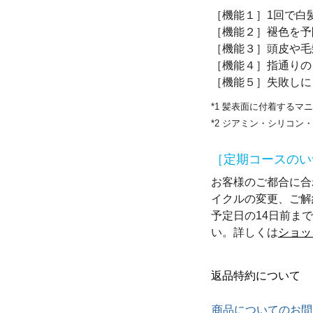
［機能１］1回で白
［機能２］褪色を予
［機能３］頭皮や毛
［機能４］指通りの
［機能５］失敗しに
*1 髪表面に付着するマ
*2 ジアミン・シリコ
［定期コースのい
お客様のご都合に合
イクルの変更、ご解
予定日の14日前ま
い。詳しくは
ショッ
返品特約について
商品についてのお問