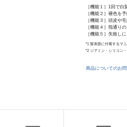
［機能１］1回で白
［機能２］褪色を予
［機能３］頭皮や毛
［機能４］指通りの
［機能５］失敗しに
*1 髪表面に付着するマ
*2 ジアミン・シリコ
商品についてのお問