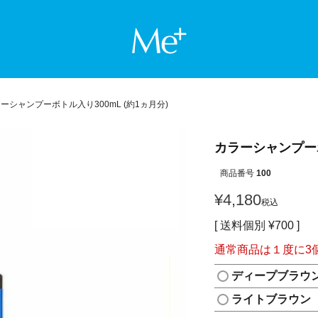
Me+ ミー
ーシャンプーボトル入り300mL (約1ヵ月分)
カラーシャンプーボ
商品番号
100
¥
4,180
税込
送料個別
¥
700
通常商品は１度に3
ディープブラウ
ライトブラウン