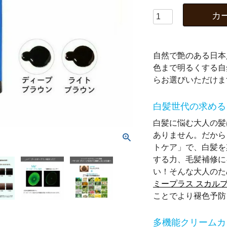
カ
自然で艶のある日本
色まで明るくする自
らお選びいただけ
白髪世代の求める
白髪に悩む大人の髪
ありません。だから
トケア」で、白髪を
する力、毛髪補修に
い！そんな大人のた
ミープラス スカル
ことでより褪色予防
多機能クリームカ