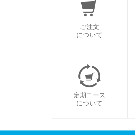
ご注文
について
定期コース
について