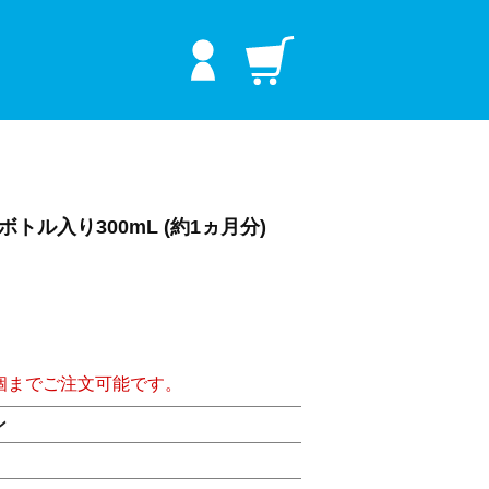
プラス
トル入り300mL (約1ヵ月分)
個までご注文可能です。
ン