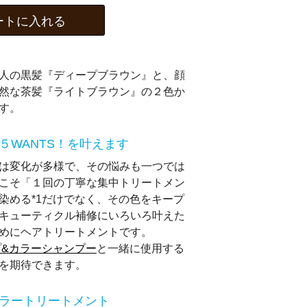
ートに入れる
人の黒髪『ディープブラウン』と、顔
然な茶髪『ライトブラウン』の２色か
ます。
５WANTS！を叶えます
は変化が多様で、その悩みも一つでは
こそ「１回の丁寧な集中トリートメン
染める*1だけでなく、その色をキープ
キューティクル補修にいろいろ叶えた
めにヘアトリートメントです。
プ&カラーシャンプー
と一緒に使用する
を期待できます。
ラートリートメント