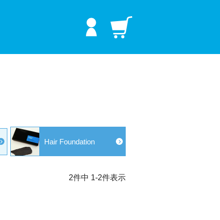
プラス
Hair Foundation
2
件中
1
-
2
件表示